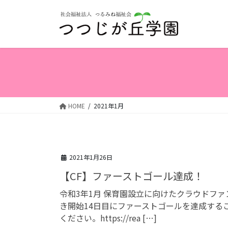
コ
ナ
ン
ビ
テ
ゲ
ン
ー
ツ
シ
へ
ョ
ス
ン
キ
に
ッ
移
HOME
2021年1月
プ
動
2021年1月26日
【CF】ファーストゴール達成！
令和3年1月 保育園設立に向けたクラウドフ
き開始14日目にファーストゴールを達成する
ください。https://rea […]