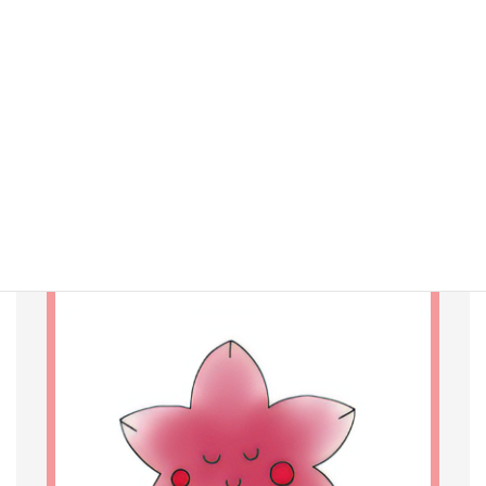
養育理念
つつじが丘学園は、
「いのち・えがお・そだち」
を大切
にします。
いのち