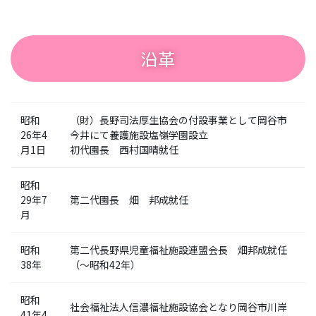
沿革
昭和
（財）長野司法厚生協会の付設事業として岡谷市
26年4
今井にて養護施設塩嶺学園設立
月1日
初代園長 西村国晴就任
昭和
29年7
第二代園長 畑 邦成就任
月
昭和
第二代長野県児童福祉施設連盟会長 畑邦成就任
38年
（～昭和42年）
昭和
社会福祉法人信濃福祉施設協会となり岡谷市川岸
41年4