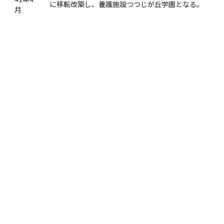
に移転改築し、養護施設つつじが丘学園となる。
月
昭和
第四代長野県児童福祉連盟会長 畑邦成就任（～
46年
昭和63年）
昭和
47年
畑園長 全国社会福祉協議会会長表彰
11月
昭和
48年5
畑園長 県知事表彰
月
昭和
畑園長 藍綬褒章受章
55年
昭和
体育館改築
58年