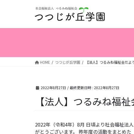
コ
ナ
ン
ビ
テ
ゲ
ン
ー
ツ
シ
へ
ョ
ス
ン
キ
に
ッ
移
HOME
つつじが丘学園
【法人】つるみね福祉会だよ
プ
動
2022年8月27日
/ 最終更新日時 :
2022年8月27日
【法人】つるみね福祉
2022年（令和4年）8月 日頃より社会福祉
がとうございます。 昨年度の活動をまとめた