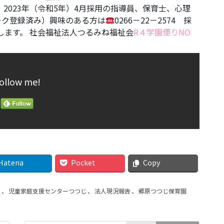
2023年（令和5年）4月採用の指導員、保育士、心理
ーク登録済み）興味のある方は
0266－22－2574 採
します。 社会福祉法人つるみね福祉会
R４学園便りNO
ollow me!
Hatena
Pocket
Copy
り
、
児童家庭支援センターつつじ
、
法人現況報告
、
郷原つつじ保育園