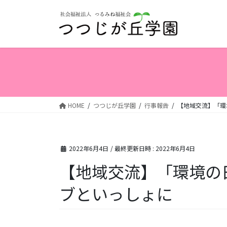
コ
ナ
ン
ビ
テ
ゲ
ン
ー
ツ
シ
へ
ョ
ス
ン
キ
に
ッ
移
HOME
つつじが丘学園
行事報告
【地域交流】「環
プ
動
2022年6月4日
/ 最終更新日時 :
2022年6月4日
【地域交流】「環境の
ブといっしょに