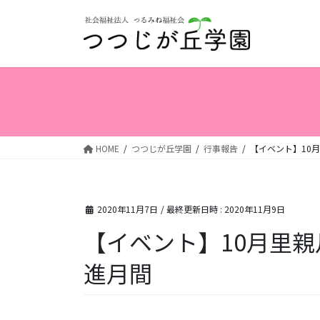
コ
ナ
ン
ビ
テ
ゲ
ン
ー
ツ
シ
へ
ョ
ス
ン
キ
に
ッ
移
HOME
つつじが丘学園
行事報告
【イベント】10
プ
動
2020年11月7日
/ 最終更新日時 :
2020年11月9日
【イベント】10月里親
進月間