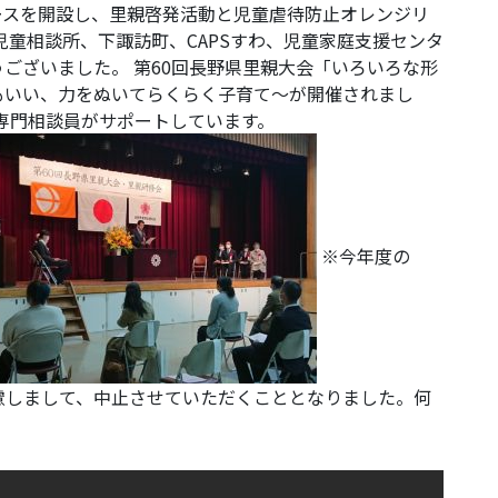
ブースを開設し、里親啓発活動と児童虐待防止オレンジリ
児童相談所、下諏訪町、CAPSすわ、児童家庭支援センタ
ございました。 第60回長野県里親大会「いろいろな形
もいい、力をぬいてらくらく子育て～が開催されまし
専門相談員がサポートしています。
※今年度の
慮しまして、中止させていただくこととなりました。何