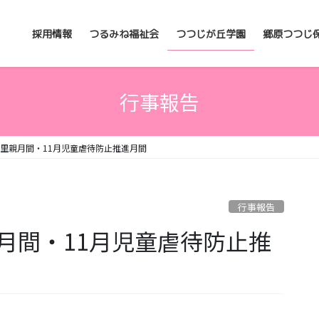
採用情報
つるみね福祉会
つつじが丘学園
郷原つつじ
行事報告
月里親月間・11月児童虐待防止推進月間
行事報告
月間・11月児童虐待防止推