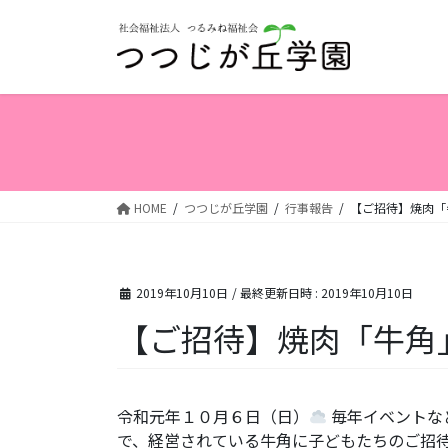
コ
ナ
ン
ビ
テ
ゲ
ン
ー
ツ
シ
へ
ョ
ス
ン
キ
に
ッ
移
HOME
つつじが丘学園
行事報告
【ご招待】焼肉「
プ
動
2019年10月10日
/ 最終更新日時 :
2019年10月10日
【ご招待】焼肉「牛角
令和元年１０月６日（日）
毎年イベントな
で、経営されている牛角に子どもたちのご招待