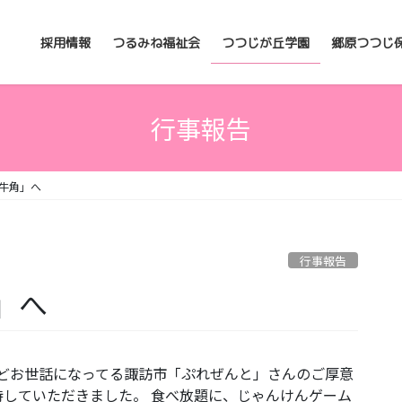
採用情報
つるみね福祉会
つつじが丘学園
郷原つつじ
行事報告
牛角」へ
行事報告
」へ
どお世話になってる諏訪市「ぷれぜんと」さんのご厚意
していただきました。 食べ放題に、じゃんけんゲーム